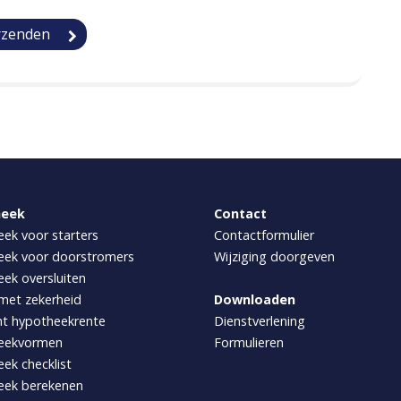
heek
Contact
ek voor starters
Contactformulier
ek voor doorstromers
Wijziging doorgeven
ek oversluiten
met zekerheid
Downloaden
ht hypotheekrente
Dienstverlening
eekvormen
Formulieren
ek checklist
eek berekenen