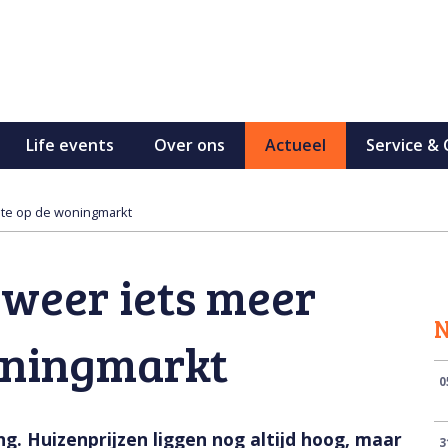
Life events
Over ons
Actueel
Service &
imte op de woningmarkt
 weer iets meer
oningmarkt
0
g. Huizenprijzen liggen nog altijd hoog, maar
3