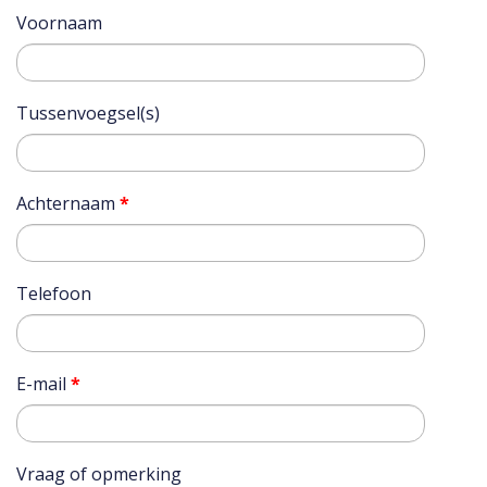
Voornaam
Tussenvoegsel(s)
Achternaam
*
Telefoon
E-mail
*
Vraag of opmerking