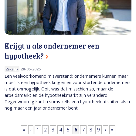
Krijgt u als ondernemer een
hypotheek?
20-05-2025
Zakelijk
Een veelvoorkomend misverstand: ondernemers kunnen maar
moeilijk een hypotheek krijgen en voor startende ondernemers
is dat onmogelijk. Ooit was dat misschien zo, maar de
arbeidsmarkt en de hypotheekmarkt zijn veranderd.
Tegenwoordig kunt u soms zelfs een hypotheek afsluiten als u
nog maar een jaar ondernemer bent.
Pagina's
«
‹
1
2
3
4
5
6
7
8
9
›
»