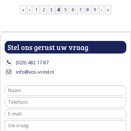
Pagina's
«
‹
1
2
3
4
5
6
7
8
9
›
»
Stel ons gerust uw vraag
(020) 482 17 87
info@vos-vrind.nl